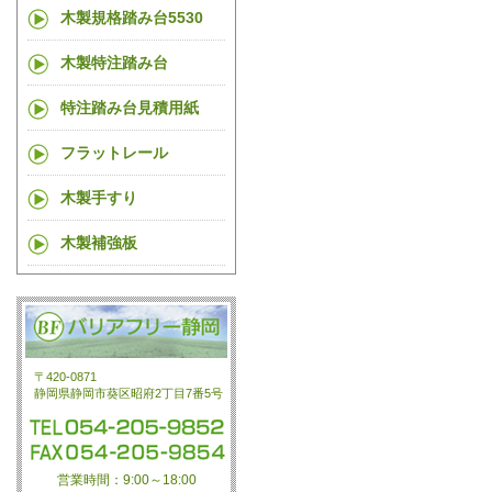
木製規格踏み台5530
木製特注踏み台
特注踏み台見積用紙
フラットレール
木製手すり
木製補強板
〒420-0871
静岡県静岡市葵区昭府2丁目7番5号
営業時間：9:00～18:00