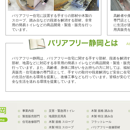
ファーストリフォーム様 トピックスへGO⇒
2025/12/25
バリアフリー住宅に設置する手すりの部材や木製の
高齢者や
ファーストリフォーム様トピックスにてフラットレールご紹介いただきま
スロープ、踏み台などの段差を解消する部材、非常
専門店と
用の簡易トイレなどの商品開発・製造・販売を行っ
に生活が
2025/12/25
ています。
用具販売
年末年始 休業のお知らせ ２０２５年１２月２７日～２０２６年１月４日
2025/9/9
木製規格踏み台 価格改定のご案内
バリアフリー静岡は、バリアフリー住宅に関する手すり部材、段差を解消
2025/8/29
部材、地震などに対応する非常用の簡易トイレなどの商品開発・製造・販
行っています。また、高齢者、身体に障がいをお持ちの方に対しては、福
下地補強板 生産終了のお知らせ
具販売・住宅改修の専門店として、手すりの取付や段差解消など安全に在
の生活が送れる環境を提案し、改修工事なども行っています。皆様が安心
2025/8/9
全な生活を送れる環境を提案しています。
夏季休暇のお知らせ ８月１３日(水)～１７日(日)お休みをいただきます。
2025/7/1
滑りにくいスロープ 福祉用具届出コード 取得のお知らせ
事業内容
災害・緊急用トイレ
木製 規格 踏み台
2025/5/2
製造販売部門
地震防災用具
木製 特注 踏み台
休業のお知らせ （５／３～５／６）
住宅改修部門
木製 規格 スロープ
フラットレール
木製 特注 スロープ
バリアフリー改修部材
2024/12/25