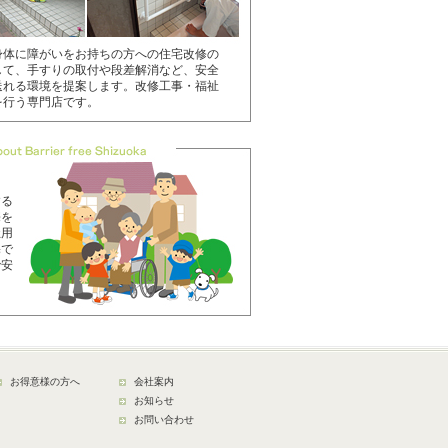
身体に障がいをお持ちの方への住宅改修の
した！
して、手すりの取付や段差解消など、安全
送れる環境を提案します。改修工事・福祉
を行う専門店です。
まで
する
売を
祉用
宅で
で安
お得意様の方へ
会社案内
お知らせ
お問い合わせ