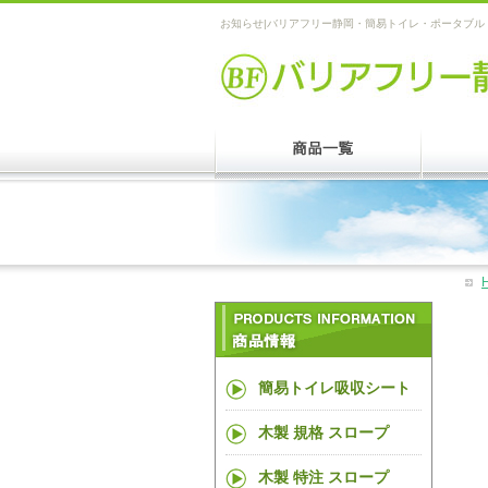
お知らせ|バリアフリー静岡・簡易トイレ・ポータブ
簡易トイレ吸収シート
木製 規格 スロープ
木製 特注 スロープ