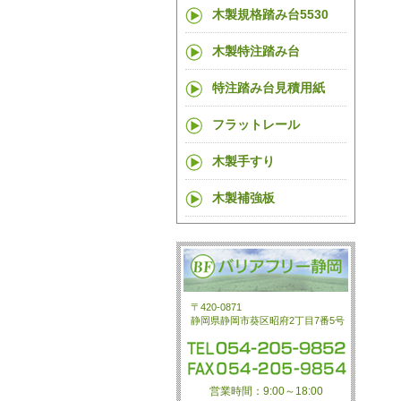
木製規格踏み台5530
木製特注踏み台
特注踏み台見積用紙
フラットレール
木製手すり
木製補強板
〒420-0871
静岡県静岡市葵区昭府2丁目7番5号
営業時間：9:00～18:00