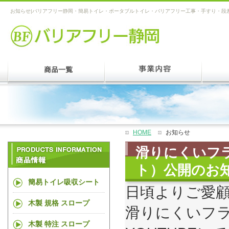
お知らせ|バリアフリー静岡・簡易トイレ・ポータブルトイレ・バリアフリー工事・手すり・段
HOME
お知らせ
滑りにくいフラ
ト）公開のお
簡易トイレ吸収シート
日頃よりご愛
木製 規格 スロープ
滑りにくいフ
木製 特注 スロープ