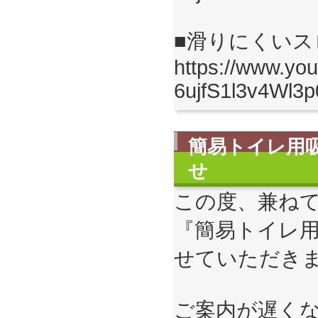
■滑りにくい
https://www.you
6ujfS1l3v4Wl3
簡易トイレ用
せ
この度、兼ね
『簡易トイレ
せていただき
ご案内が遅く