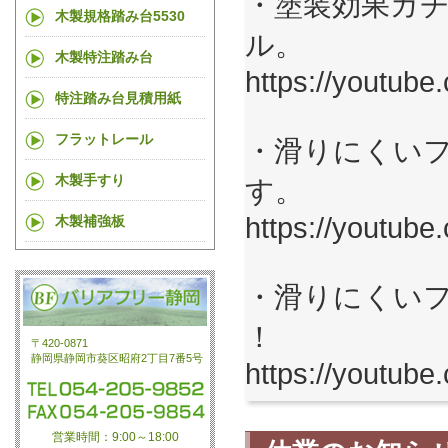
・塗装効果ガチ
木製規格踏み台5530
ル。
木製特注踏み台
https://youtube
特注踏み台見積用紙
フラットレール
・滑りにくいフ
木製手すり
す。
https://youtub
木製補強板
・滑りにくいフ
！
〒420-0871
静岡県静岡市葵区昭府2丁目7番5号
https://youtub
営業時間：9:00～18:00