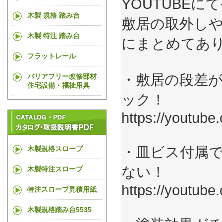
YOUTUBE
木製 規格 踏み台
敷居の取外し
木製 特注 踏み台
にまとめてあ
フラットレール
・敷居の段差
バリアフリー改修部材
住宅設備・福祉用具
ック！
https://youtube
・皿ビス付属
木製規格スロープ
ない！
木製特注スロープ
https://youtub
特注スロープ見積用紙
木製規格踏み台5535