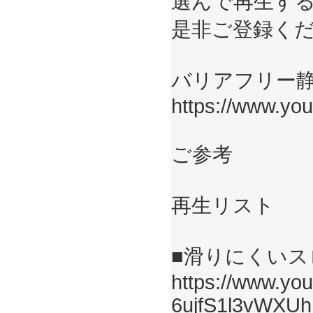
選んで再生す
是非ご登録く
バリアフリー
https://www.y
ご参考
再生リスト
■滑りにくい
https://www.you
6ujfS1l3vWX